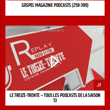
GOSPEL MAGAZINE PODCASTS (259-399)
ÉMISSION
PODCAST
SAISON 13
22
STÉPHANE CHANDONNET
TREIZE-TRENTE
LE TREIZE-TRENTE – TOUS LES PODCASTS DE LA SAISON
13