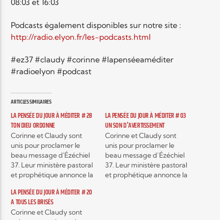
08:03 et 16:03
Podcasts également disponibles sur notre site :
Elyon Live
http://radio.elyon.fr/les-podcasts.html
#ez37 #claudy #corinne #lapenséeaméditer
#radioelyon #podcast
Elyon Kids
ARTICLES SIMILAIRES
LA PENSÉE DU JOUR À MÉDITER # 28
LA PENSÉE DU JOUR À MÉDITER # 03
TON DIEU ORDONNE
UN SON D'AVERTISSEMENT
Corinne et Claudy sont
Corinne et Claudy sont
unis pour proclamer le
unis pour proclamer le
beau message d'Ézéchiel
beau message d’Ézéchiel
37. Leur ministère pastoral
37. Leur ministère pastoral
et prophétique annonce la
et prophétique annonce la
restauration et la guérison
restauration et la guérison
LA PENSÉE DU JOUR À MÉDITER # 20
du peuple de Dieu, le
du peuple de Dieu, le
A TOUS LES BRISÉS
Souffle de la Vie de Dieu
Souffle de la Vie de Dieu
Corinne et Claudy sont
permettant à toute
permettant à toute