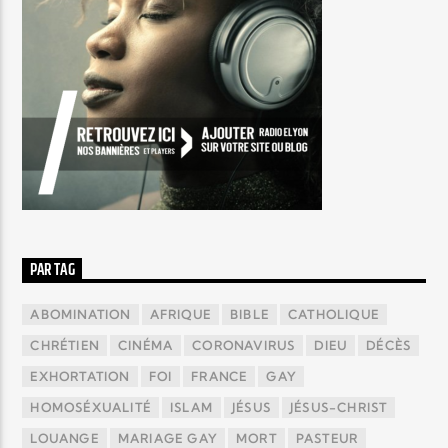
PAR TAG
ABOMINATION
AFRIQUE
BIBLE
CATHOLIQUE
CHRÉTIEN
CINÉMA
CORONAVIRUS
DIEU
DÉCÈS
EXHORTATION
FOI
FRANCE
GAY
HOMOSÉXUALITÉ
ISLAM
JÉSUS
JÉSUS-CHRIST
LOUANGE
MARIAGE GAY
MORT
PASTEUR