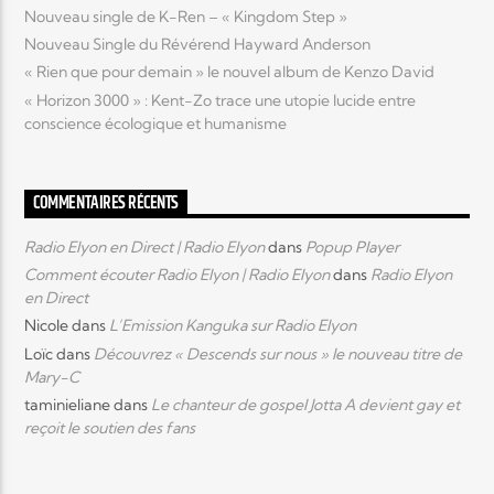
Nouveau single de K-Ren – « Kingdom Step »
Nouveau Single du Révérend Hayward Anderson
« Rien que pour demain » le nouvel album de Kenzo David
« Horizon 3000 » : Kent-Zo trace une utopie lucide entre
conscience écologique et humanisme
COMMENTAIRES RÉCENTS
Radio Elyon en Direct | Radio Elyon
dans
Popup Player
Comment écouter Radio Elyon | Radio Elyon
dans
Radio Elyon
en Direct
Nicole
dans
L’Emission Kanguka sur Radio Elyon
Loïc
dans
Découvrez « Descends sur nous » le nouveau titre de
Mary-C
taminieliane
dans
Le chanteur de gospel Jotta A devient gay et
reçoit le soutien des fans