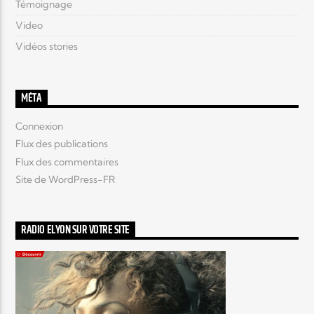
Témoignage
Video
Vidéos stories
MÉTA
Connexion
Flux des publications
Flux des commentaires
Site de WordPress-FR
RADIO ELYON SUR VOTRE SITE