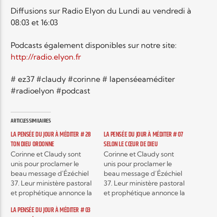
Diffusions sur Radio Elyon du Lundi au vendredi à
08:03 et 16:03
Elyon Live
Podcasts également disponibles sur notre site:
http://radio.elyon.fr
Elyon Kids
# ez37 #claudy #corinne # lapenséeaméditer
#radioelyon #podcast
ARTICLES SIMILAIRES
LA PENSÉE DU JOUR À MÉDITER # 28
LA PENSÉE DU JOUR À MÉDITER # 07
TON DIEU ORDONNE
SELON LE CŒUR DE DIEU
Corinne et Claudy sont
Corinne et Claudy sont
unis pour proclamer le
unis pour proclamer le
beau message d'Ézéchiel
beau message d’Ézéchiel
37. Leur ministère pastoral
37. Leur ministère pastoral
et prophétique annonce la
et prophétique annonce la
restauration et la guérison
restauration et la guérison
LA PENSÉE DU JOUR À MÉDITER # 03
du peuple de Dieu, le
du peuple de Dieu, le