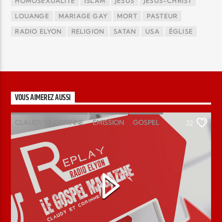
HOMOSÉXUALITÉ
ISLAM
JÉSUS
JÉSUS-CHRIST
LOUANGE
MARIAGE GAY
MORT
PASTEUR
RADIO ELYON
RELIGION
SATAN
USA
ÉGLISE
VOUS AIMEREZ AUSSI
CLAUDY ET CORINNE
ÉMISSION
GOSPEL
22
MAGAZINE
PODCAST