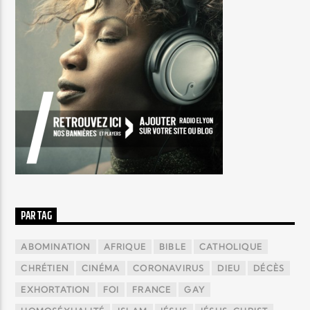
PAR TAG
ABOMINATION
AFRIQUE
BIBLE
CATHOLIQUE
CHRÉTIEN
CINÉMA
CORONAVIRUS
DIEU
DÉCÈS
EXHORTATION
FOI
FRANCE
GAY