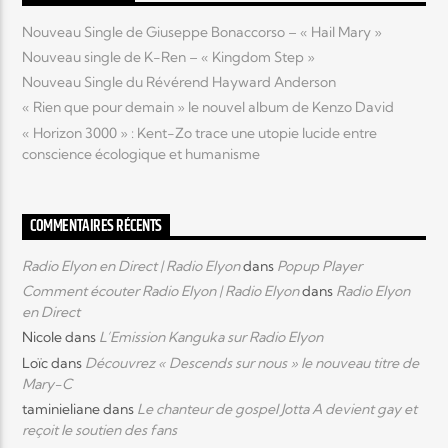
Nouveau Single de Giuseppe Bonaccorso – « Hail Mary »
Nouveau single de K-Ren – « Kingdom Step »
Nouveau Single du Révérend Hayward Anderson
« Rien que pour demain » le nouvel album de Kenzo David
« Horizon 3000 » : Kent-Zo trace une utopie lucide entre
conscience écologique et humanisme
COMMENTAIRES RÉCENTS
Radio Elyon en Direct | Radio Elyon
dans
Popup Player
Comment écouter Radio Elyon | Radio Elyon
dans
Radio Elyon
en Direct
Nicole
dans
L’Emission Kanguka sur Radio Elyon
Loïc
dans
Découvrez « Descends sur nous » le nouveau titre de
Mary-C
taminieliane
dans
Le chanteur de gospel Jotta A devient gay et
reçoit le soutien des fans