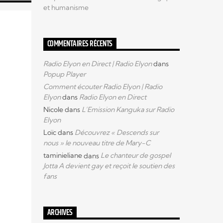
et humanisme
COMMENTAIRES RÉCENTS
Radio Elyon en Direct | Radio Elyon
dans
Popup Player
Comment écouter Radio Elyon | Radio
Elyon
dans
Radio Elyon en Direct
Nicole
dans
L’Emission Kanguka sur Radio
Elyon
Loïc
dans
Découvrez « Descends sur
nous » le nouveau titre de Mary-C
taminieliane
dans
Le chanteur de gospel
Jotta A devient gay et reçoit le soutien des
fans
ARCHIVES