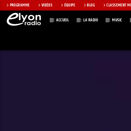
PROGRAMME
VIDÉOS
ÉQUIPE
BLOG
CLASSEMENT M
ACCUEIL
LA RADIO
MUSIC
EN CE MOMEN
RADIO ELYON
TITRE
POSITIVE ET
ARTISTE
ENCOURAGEANTE !