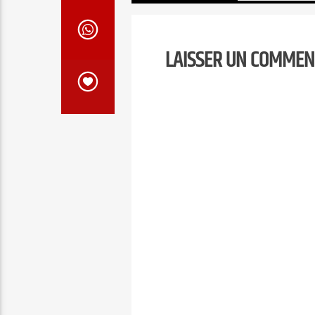
témoignages qui vont vous
encourager, vous édifier et vous
fortifier.…
LAISSER UN COMMEN