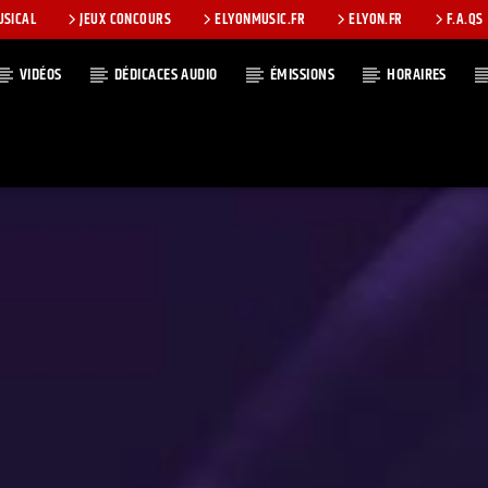
USICAL
JEUX CONCOURS
ELYONMUSIC.FR
ELYON.FR
F.A.QS
VIDÉOS
DÉDICACES AUDIO
ÉMISSIONS
HORAIRES
T