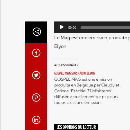
Lecteur
00:00
audio
Le Mag est une émission produite p
Elyon.
ARTICLES SIMILAIRES
GOSPEL MAG SUR RADIO ELYON
GOSPEL MAG est une émission
produite en Belgique par Claudy et
Corinne "Ezéchiel 37 Ministères"
diffusée actuellement sur plusieurs
radios, c'est une émission
hebdomadaire autour de l'actualité
musicale Gospel contemporain et
c’est aussi, des interviews exclusifs
d’artistes mais encore, des
LES OPINIONS DU LECTEUR