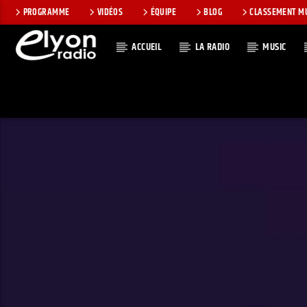
PROGRAMME
VIDÉOS
ÉQUIPE
BLOG
CLASSEMENT M
ACCUEIL
LA RADIO
MUSIC
EN CE MOMEN
RADIO ELYON
TITRE
POSITIVE ET
ARTISTE
ENCOURAGEANTE !