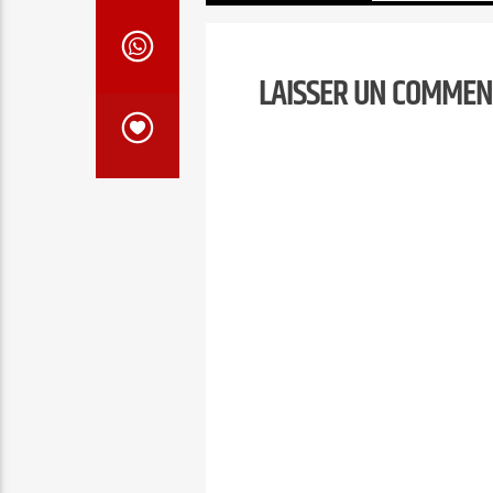
témoignages qui vont vous
encourager, vous édifier et vous
fortifier.…
LAISSER UN COMMEN