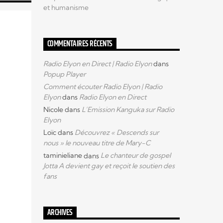
et humanisme
COMMENTAIRES RÉCENTS
Radio Elyon en Direct | Radio Elyon
dans
Popup Player
Comment écouter Radio Elyon | Radio
Elyon
dans
Radio Elyon en Direct
Nicole
dans
L’Emission Kanguka sur Radio
Elyon
Loïc
dans
Découvrez « Descends sur
nous » le nouveau titre de Mary-C
taminieliane
dans
Le chanteur de gospel
Jotta A devient gay et reçoit le soutien des
fans
ARCHIVES