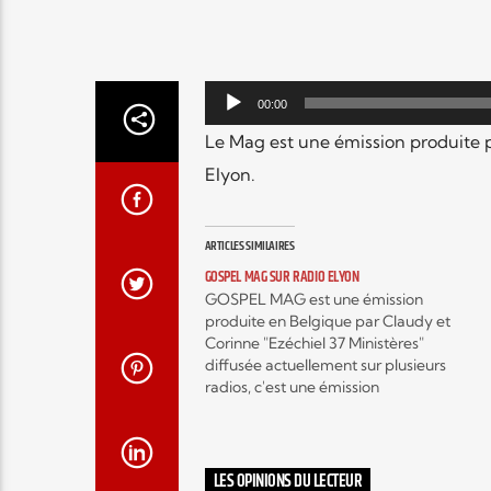
Lecteur
00:00
audio
Le Mag est une émission produite p
Elyon.
ARTICLES SIMILAIRES
GOSPEL MAG SUR RADIO ELYON
GOSPEL MAG est une émission
produite en Belgique par Claudy et
Corinne "Ezéchiel 37 Ministères"
diffusée actuellement sur plusieurs
radios, c'est une émission
hebdomadaire autour de l'actualité
musicale Gospel contemporain et
c’est aussi, des interviews exclusifs
d’artistes mais encore, des
LES OPINIONS DU LECTEUR