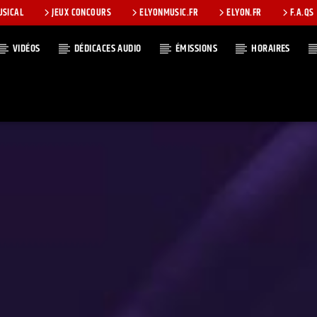
USICAL
JEUX CONCOURS
ELYONMUSIC.FR
ELYON.FR
F.A.QS
VIDÉOS
DÉDICACES AUDIO
ÉMISSIONS
HORAIRES
T