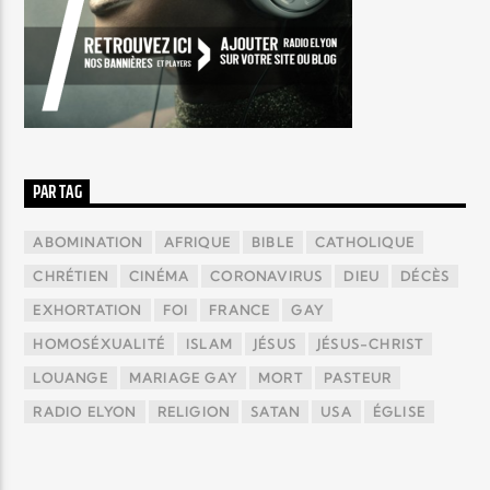
PAR TAG
ABOMINATION
AFRIQUE
BIBLE
CATHOLIQUE
CHRÉTIEN
CINÉMA
CORONAVIRUS
DIEU
DÉCÈS
EXHORTATION
FOI
FRANCE
GAY
HOMOSÉXUALITÉ
ISLAM
JÉSUS
JÉSUS-CHRIST
LOUANGE
MARIAGE GAY
MORT
PASTEUR
RADIO ELYON
RELIGION
SATAN
USA
ÉGLISE