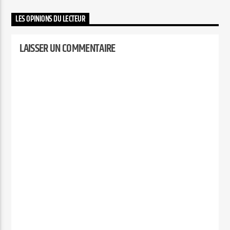
qui vont vous encourager,
LES OPINIONS DU LECTEUR
vous édifier et vous
fortifier.…
Elyon Live
LAISSER UN COMMENTAIRE
Elyon Kids