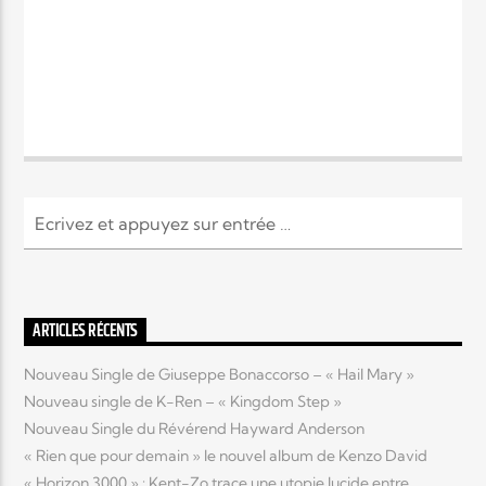
ARTICLES RÉCENTS
Nouveau Single de Giuseppe Bonaccorso – « Hail Mary »
Nouveau single de K-Ren – « Kingdom Step »
Nouveau Single du Révérend Hayward Anderson
« Rien que pour demain » le nouvel album de Kenzo David
« Horizon 3000 » : Kent-Zo trace une utopie lucide entre