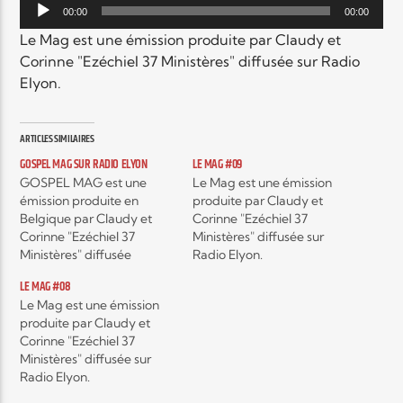
EN CE MOMENT
Lecteur
00:00
00:00
audio
TITRE
Le Mag est une émission produite par Claudy et
ARTISTE
Corinne "Ezéchiel 37 Ministères" diffusée sur Radio
Elyon.
ARTICLES SIMILAIRES
GOSPEL MAG SUR RADIO ELYON
LE MAG #09
GOSPEL MAG est une
Le Mag est une émission
émission produite en
produite par Claudy et
Radio Elyon
Belgique par Claudy et
Corinne "Ezéchiel 37
Corinne "Ezéchiel 37
Ministères" diffusée sur
Ministères" diffusée
Radio Elyon.
actuellement sur plusieurs
LE MAG #08
radios, c'est une émission
Elyon Rhema
Le Mag est une émission
hebdomadaire autour de
produite par Claudy et
l'actualité musicale Gospel
Corinne "Ezéchiel 37
contemporain et c’est
Ministères" diffusée sur
aussi, des interviews
Elyon Hits
Radio Elyon.
exclusifs d’artistes mais
encore, des témoignages