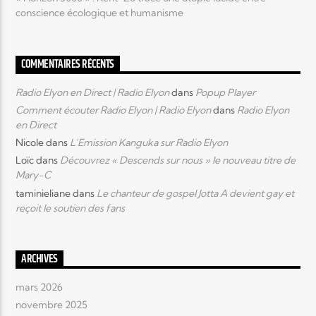
conscience écologique et humanisme
COMMENTAIRES RÉCENTS
Radio Elyon en Direct | Radio Elyon
dans
Popup Player
Comment écouter Radio Elyon | Radio Elyon
dans
Radio Elyon
en Direct
Nicole
dans
L’Emission Kanguka sur Radio Elyon
Loïc
dans
Découvrez « Descends sur nous » le nouveau titre de
Mary-C
taminieliane
dans
Le chanteur de gospel Jotta A devient gay et
reçoit le soutien des fans
ARCHIVES
mars 2026
novembre 2025