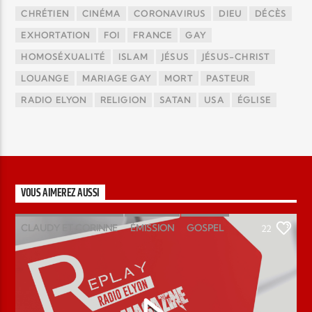
CHRÉTIEN
CINÉMA
CORONAVIRUS
DIEU
DÉCÈS
EXHORTATION
FOI
FRANCE
GAY
HOMOSÉXUALITÉ
ISLAM
JÉSUS
JÉSUS-CHRIST
LOUANGE
MARIAGE GAY
MORT
PASTEUR
RADIO ELYON
RELIGION
SATAN
USA
ÉGLISE
VOUS AIMEREZ AUSSI
CLAUDY ET CORINNE
ÉMISSION
GOSPEL
22
MAGAZINE
PODCAST