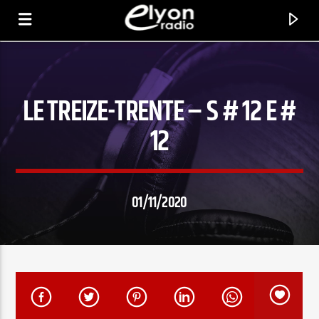
LE TREIZE-TRENTE – S # 12 E #
RADIO ELYON
POSITIVE ET ENCOURAGEANTE !
12
01/11/2020