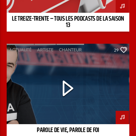
LE TREIZE-TRENTE – TOUS LES PODCASTS DE LA SAISON
13
ACTUALITÉ
ARTISTE
CHANTEUR
29
ÉMISSION
INTERVIEW
KENZO DAVID
PAROLE DE FOI
PAROLE DE VIE
PODCAST
PAROLE DE VIE, PAROLE DE FOI