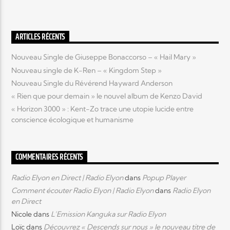
ARTICLES RÉCENTS
Nouveau Single de Giuseppe Bonaccorso – « Hail Mary »
Nouveau single de K-Ren – « Kingdom Step »
Nouveau Single du Révérend Hayward Anderson
« Rien que pour demain » le nouvel album de Kenzo David
« Horizon 3000 » : Kent-Zo trace une utopie lucide entre
conscience écologique et humanisme
COMMENTAIRES RÉCENTS
Radio Elyon en Direct | Radio Elyon
dans
Popup Player
Comment écouter Radio Elyon | Radio Elyon
dans
Radio Elyon
en Direct
Nicole
dans
L’Emission Kanguka sur Radio Elyon
Loïc
dans
Découvrez « Descends sur nous » le nouveau titre de