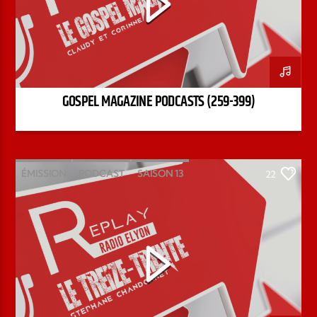
GOSPEL MAGAZINE PODCASTS (259-399)
ÉMISSION
PODCAST
SAISON 13
22
STÉPHANE CHANDONNET
TREIZE-TRENTE