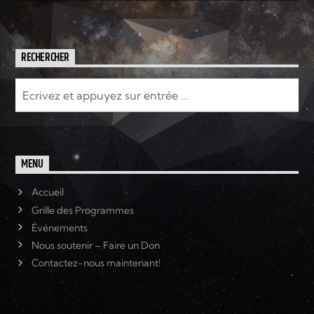
RECHERCHER
MENU
Accueil
Grille des Programmes
Événements
Nous soutenir – Faire un Don
Contactez-nous maintenant!