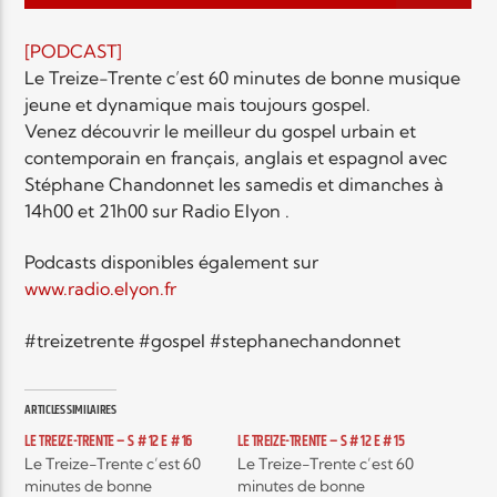
EN CE MOMENT
TITRE
[PODCAST]
ARTISTE
Le Treize-Trente c’est 60 minutes de bonne musique
jeune et dynamique mais toujours gospel.
Venez découvrir le meilleur du gospel urbain et
contemporain en français, anglais et espagnol avec
Stéphane Chandonnet les samedis et dimanches à
14h00 et 21h00 sur Radio Elyon .
Radio Elyon
Podcasts disponibles également sur
www.radio.elyon.fr
#treizetrente #gospel #stephanechandonnet
Elyon Rhema
ARTICLES SIMILAIRES
LE TREIZE-TRENTE – S # 12 E # 16
LE TREIZE-TRENTE – S # 12 E # 15
Elyon Hits
Le Treize-Trente c’est 60
Le Treize-Trente c’est 60
minutes de bonne
minutes de bonne