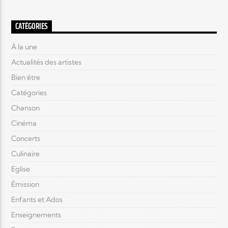
CATÉGORIES
À la une
Actualités des artistes
Bien être
Catégories
Chanson
Cinéma
Concerts
Culinaire
Eglise
Émission
Enfants et Ados
Enseignements