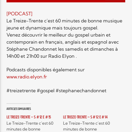
EN CE MOMENT
TITRE
[PODCAST]
ARTISTE
Le Treize-Trente c’est 60 minutes de bonne musique
jeune et dynamique mais toujours gospel.
Venez découvrir le meilleur du gospel urbain et
contemporain en français, anglais et espagnol avec
Stéphane Chandonnet les samedis et dimanches à
14h00 et 21h00 sur Radio Elyon .
Radio Elyon
Podcasts disponibles également sur
www.radio.elyon.fr
#treizetrente #gospel #stephanechandonnet
Elyon Rhema
ARTICLES SIMILAIRES
LE TREIZE-TRENTE – S # 12 E # 15
LE TREIZE-TRENTE – S # 12 E # 14
Elyon Hits
Le Treize-Trente c’est 60
Le Treize-Trente c’est 60
minutes de bonne
minutes de bonne