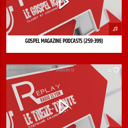
GOSPEL MAGAZINE PODCASTS (259-399)
ÉMISSION
PODCAST
SAISON 13
22
STÉPHANE CHANDONNET
TREIZE-TRENTE