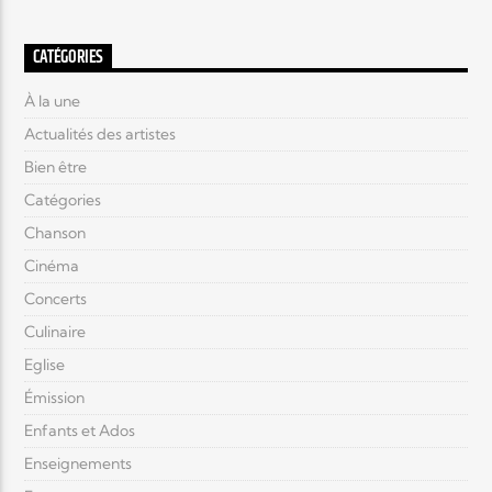
CATÉGORIES
À la une
Actualités des artistes
Bien être
Catégories
Chanson
Cinéma
Concerts
Culinaire
Eglise
Émission
Enfants et Ados
Enseignements