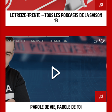
LE TREIZE-TRENTE – TOUS LES PODCASTS DE LA SAISON
13
ACTUALITÉ
ARTISTE
CHANTEUR
29
ÉMISSION
INTERVIEW
KENZO DAVID
PAROLE DE FOI
PAROLE DE VIE
PODCAST
PAROLE DE VIE, PAROLE DE FOI