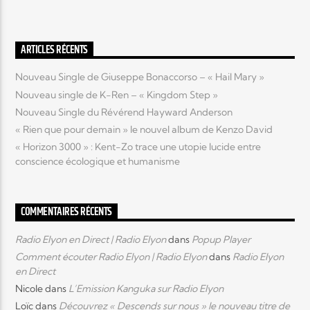
ARTICLES RÉCENTS
Nouveau Single de Giuseppe Bonaccorso – « Hail Mary »
Nouveau single de K-Ren – « Kingdom Step »
Nouveau Single du Révérend Hayward Anderson
« Rien que pour demain » le nouvel album de Kenzo David
« Horizon 3000 » : Kent-Zo trace une utopie lucide entre
conscience écologique et humanisme
COMMENTAIRES RÉCENTS
Radio Elyon en Direct | Radio Elyon
dans
Popup Player
Comment écouter Radio Elyon | Radio Elyon
dans
Radio Elyon
en Direct
Nicole
dans
L’Emission Kanguka sur Radio Elyon
Loïc
dans
Découvrez « Descends sur nous » le nouveau titre de