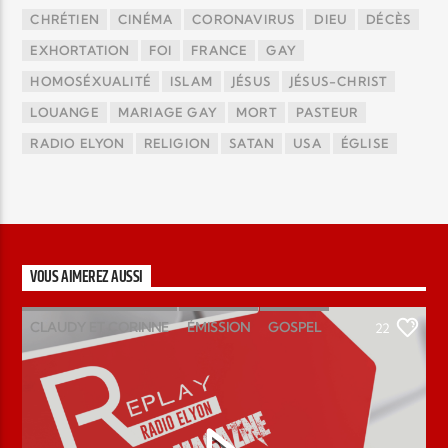
CHRÉTIEN
CINÉMA
CORONAVIRUS
DIEU
DÉCÈS
EXHORTATION
FOI
FRANCE
GAY
HOMOSÉXUALITÉ
ISLAM
JÉSUS
JÉSUS-CHRIST
LOUANGE
MARIAGE GAY
MORT
PASTEUR
RADIO ELYON
RELIGION
SATAN
USA
ÉGLISE
VOUS AIMEREZ AUSSI
CLAUDY ET CORINNE
ÉMISSION
GOSPEL
22
MAGAZINE
PODCAST