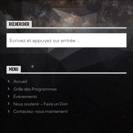
RECHERCHER
MENU
Accueil
Grille des Programmes
Événements
Nous soutenir – Faire un Don
Contactez-nous maintenant!