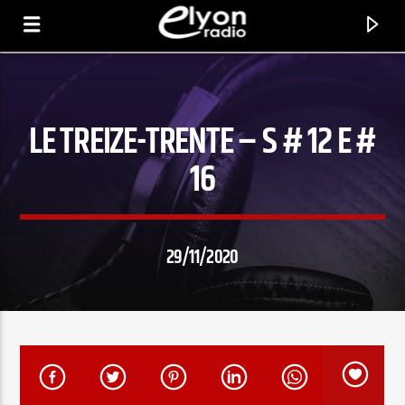
LE TREIZE-TRENTE – S # 12 E #
RADIO ELYON
POSITIVE ET ENCOURAGEANTE !
16
29/11/2020