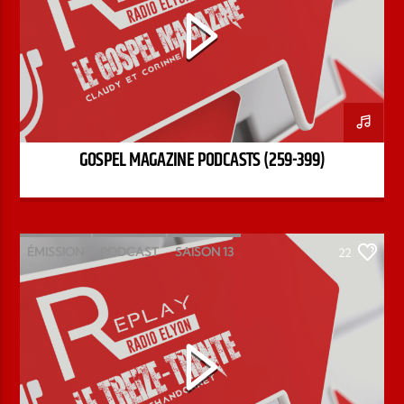
GOSPEL MAGAZINE PODCASTS (259-399)
ÉMISSION
PODCAST
SAISON 13
22
STÉPHANE CHANDONNET
TREIZE-TRENTE