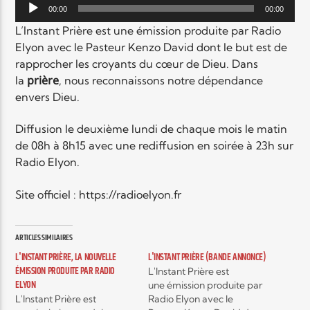
EN CE MOMENT
Lecteur
00:00
00:00
audio
TITRE
L’Instant Prière est une émission produite par Radio
ARTISTE
Elyon avec le Pasteur Kenzo David dont le but est de
rapprocher les croyants du cœur de Dieu. Dans
prière
la
, nous reconnaissons notre dépendance
envers Dieu.
Diffusion le deuxième lundi de chaque mois le matin
de 08h à 8h15 avec une rediffusion en soirée à 23h sur
Radio Elyon.
Radio Elyon
Site officiel : https://radioelyon.fr
Elyon Rhema
ARTICLES SIMILAIRES
L'INSTANT PRIÈRE, LA NOUVELLE
L'INSTANT PRIÈRE (BANDE ANNONCE)
ÉMISSION PRODUITE PAR RADIO
L'Instant Prière est
ELYON
une émission produite par
Elyon Hits
L'Instant Prière est
Radio Elyon avec le