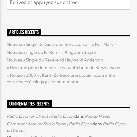
ARTICLES RÉCENTS
Nouveau Single de Giuseppe Bonaccorso – « Hail Mary »
Nouveau single de K-Ren – « Kingdom Step »
Nouveau Single du Révérend Hayward Anderson
« Rien que pour demain » le nouvel album de Kenzo David
« Horizon 3000 » : Kent-Zo trace une utopie lucide entre
conscience écologique et humanisme
COMMENTAIRES RÉCENTS
Radio Elyon en Direct | Radio Elyon
dans
Popup Player
Comment écouter Radio Elyon | Radio Elyon
dans
Radio Elyon
en Direct