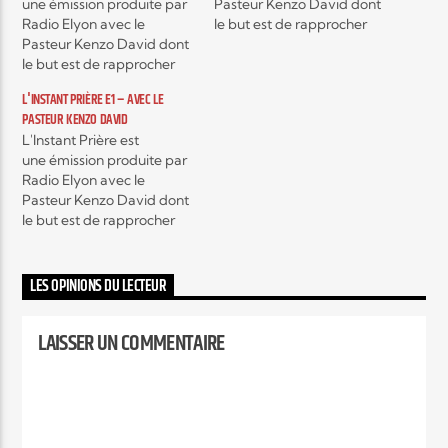
une émission produite par
Pasteur Kenzo David dont
Radio Elyon avec le
le but est de rapprocher
Pasteur Kenzo David dont
les croyants du cœur de
Elyon Live
le but est de rapprocher
Dieu. Dans la prière, nous
les croyants du cœur de
reconnaissons notre
L'INSTANT PRIÈRE E1 – AVEC LE
Dieu. Dans la prière, nous
dépendance envers
PASTEUR KENZO DAVID
reconnaissons notre
Dieu.Diffusion le deuxième
L'Instant Prière est
dépendance envers Dieu.
lundi de chaque mois le
Elyon Kids
une émission produite par
Diffusion le deuxième
matin de 08h à 8h15 avec
Radio Elyon avec le
lundi de chaque mois le
une rediffusion en soirée
Pasteur Kenzo David dont
matin de 08h à 8h15 avec
à…
le but est de rapprocher
une rediffusion en soirée…
les croyants du cœur de
Dieu. Dans la prière, nous
reconnaissons notre
LES OPINIONS DU LECTEUR
dépendance envers Dieu.
Diffusion le deuxième
LAISSER UN COMMENTAIRE
lundi de chaque mois le
matin de 08h à 8h15 avec
une rediffusion en soirée…