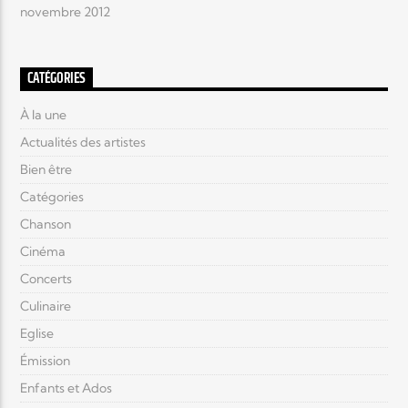
novembre 2012
CATÉGORIES
À la une
Actualités des artistes
Bien être
Catégories
Chanson
Cinéma
Concerts
Culinaire
Eglise
Émission
Enfants et Ados