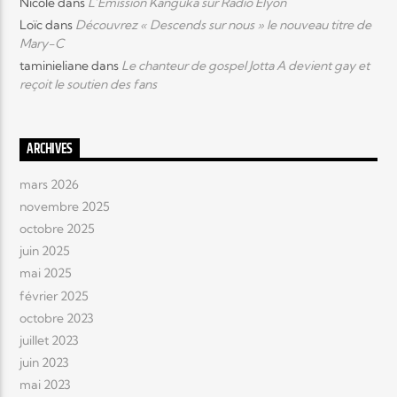
Nicole
dans
L’Emission Kanguka sur Radio Elyon
Loïc
dans
Découvrez « Descends sur nous » le nouveau titre de
Mary-C
taminieliane
dans
Le chanteur de gospel Jotta A devient gay et
reçoit le soutien des fans
ARCHIVES
mars 2026
novembre 2025
octobre 2025
juin 2025
mai 2025
février 2025
octobre 2023
juillet 2023
juin 2023
mai 2023