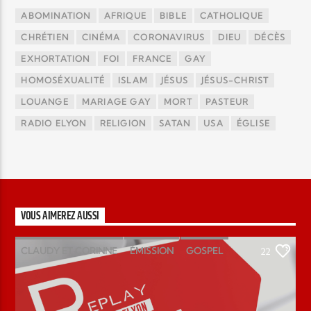
ABOMINATION
AFRIQUE
BIBLE
CATHOLIQUE
CHRÉTIEN
CINÉMA
CORONAVIRUS
DIEU
DÉCÈS
EXHORTATION
FOI
FRANCE
GAY
HOMOSÉXUALITÉ
ISLAM
JÉSUS
JÉSUS-CHRIST
LOUANGE
MARIAGE GAY
MORT
PASTEUR
RADIO ELYON
RELIGION
SATAN
USA
ÉGLISE
VOUS AIMEREZ AUSSI
CLAUDY ET CORINNE
ÉMISSION
GOSPEL
22
MAGAZINE
PODCAST