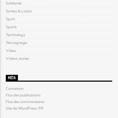
Solidarité
Sorties & Loisirs
Sport
Sports
Technology
Témoignage
Video
Vidéos stories
MÉTA
Connexion
Flux des publications
Flux des commentaires
Site de WordPress-FR