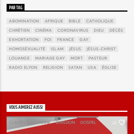
PAR TAG
ABOMINATION
AFRIQUE
BIBLE
CATHOLIQUE
CHRÉTIEN
CINÉMA
CORONAVIRUS
DIEU
DÉCÈS
EXHORTATION
FOI
FRANCE
GAY
HOMOSÉXUALITÉ
ISLAM
JÉSUS
JÉSUS-CHRIST
LOUANGE
MARIAGE GAY
MORT
PASTEUR
RADIO ELYON
RELIGION
SATAN
USA
ÉGLISE
VOUS AIMEREZ AUSSI
CLAUDY ET CORINNE
ÉMISSION
GOSPEL
22
MAGAZINE
PODCAST