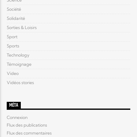
Science
Société
Solidarité
Sorties & Loisirs
Sport
Sports
Technology
Témoignage
Video
Vidéos stories
MÉTA
Connexion
Flux des publications
Flux des commentaires