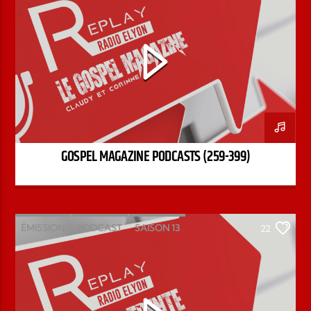
GOSPEL MAGAZINE PODCASTS (259-399)
ÉMISSION
PODCAST
SAISON 13
22
STÉPHANE CHANDONNET
TREIZE-TRENTE