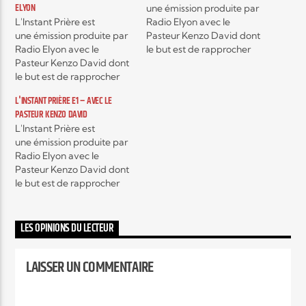
ELYON
une émission produite par
L'Instant Prière est
Radio Elyon avec le
une émission produite par
Pasteur Kenzo David dont
Elyon Live
Radio Elyon avec le
le but est de rapprocher
Pasteur Kenzo David dont
les croyants du cœur de
le but est de rapprocher
Dieu. Dans la prière, nous
les croyants du cœur de
reconnaissons notre
Elyon Kids
L'INSTANT PRIÈRE E1 – AVEC LE
Dieu. Dans la prière, nous
dépendance envers
PASTEUR KENZO DAVID
reconnaissons notre
Dieu.Diffusion le deuxième
L'Instant Prière est
dépendance envers Dieu.
lundi de chaque mois le
une émission produite par
Diffusion le deuxième
matin de 08h à 8h15 avec
Radio Elyon avec le
lundi de chaque mois le
une rediffusion en soirée
Pasteur Kenzo David dont
matin de 08h à 8h15 avec
à…
le but est de rapprocher
une rediffusion en soirée…
les croyants du cœur de
Dieu. Dans la prière, nous
reconnaissons notre
LES OPINIONS DU LECTEUR
dépendance envers Dieu.
Diffusion le deuxième
LAISSER UN COMMENTAIRE
lundi de chaque mois le
matin de 08h à 8h15 avec
une rediffusion en soirée…