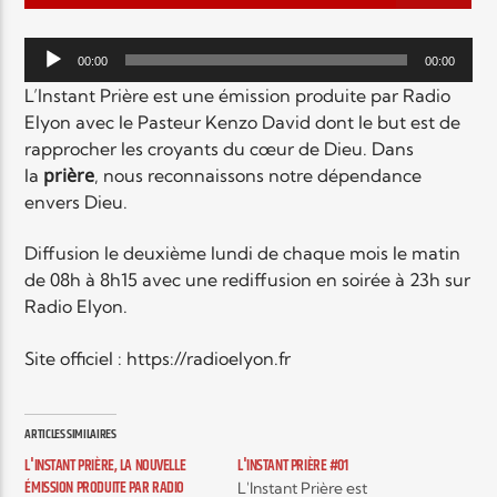
EN CE MOMENT
TITRE
Lecteur
ARTISTE
00:00
00:00
audio
L’Instant Prière est une émission produite par Radio
Elyon avec le Pasteur Kenzo David dont le but est de
rapprocher les croyants du cœur de Dieu. Dans
prière
la
, nous reconnaissons notre dépendance
envers Dieu.
Diffusion le deuxième lundi de chaque mois le matin
Radio Elyon
de 08h à 8h15 avec une rediffusion en soirée à 23h sur
Radio Elyon.
Site officiel : https://radioelyon.fr
Elyon Rhema
ARTICLES SIMILAIRES
Elyon Hits
L'INSTANT PRIÈRE, LA NOUVELLE
L'INSTANT PRIÈRE #01
ÉMISSION PRODUITE PAR RADIO
L'Instant Prière est