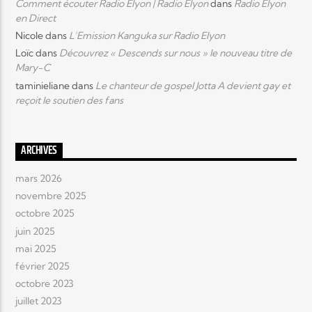
Comment écouter Radio Elyon | Radio Elyon
dans
Radio Elyon
en Direct
Nicole
dans
L’Emission Kanguka sur Radio Elyon
Loïc
dans
Découvrez « Descends sur nous » le nouveau titre de
Mary-C
taminieliane
dans
Le chanteur de gospel Jotta A devient gay et
reçoit le soutien des fans
ARCHIVES
mars 2026
novembre 2025
octobre 2025
juin 2025
mai 2025
février 2025
octobre 2023
juillet 2023