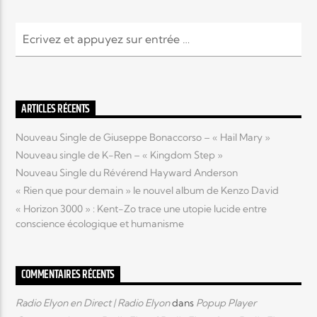
ARTICLES RÉCENTS
Nouveau Single de Giuseppe Bonaccorso – « Hail Mary »
Nouveau single de K-Ren – « Kingdom Step »
Nouveau Single du Révérend Hayward Anderson
« Rien que pour demain » le nouvel album de Kenzo David
« Horizon 3000 » : Kent-Zo trace une utopie lucide entre
conscience écologique et humanisme
COMMENTAIRES RÉCENTS
Radio Elyon en Direct | Radio Elyon
dans
Popup Player