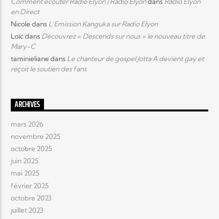
Comment écouter Radio Elyon | Radio Elyon
dans
Radio Elyon
en Direct
Nicole
dans
L’Emission Kanguka sur Radio Elyon
Loïc
dans
Découvrez « Descends sur nous » le nouveau titre de
Mary-C
taminieliane
dans
Le chanteur de gospel Jotta A devient gay et
reçoit le soutien des fans
ARCHIVES
mars 2026
novembre 2025
octobre 2025
juin 2025
mai 2025
février 2025
octobre 2023
juillet 2023