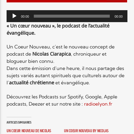
EN CE MOMENT
TITRE
Lecteur
ARTISTE
00:00
00:00
audio
« Un cœur nouveau », le podcast de l’actualité
évangélique.
Un Coeur Nouveau, c’est le nouveau concept de
Nicolas Ciarapica
podcast de
, chroniqueur et
blogueur bien connu.
Dans cette émission d’une heure, il nous partage des
Radio Elyon
sujets variés autant spirituels que culturels autour de
actualité chrétienne
l’
et évangélique.
Découvrez les Podcasts sur Spotify, Google, Apple
Elyon Rhema
podcasts, Deezer et sur notre site :
radioelyon.fr
ARTICLES SIMILAIRES
Elyon Hits
UN COEUR NOUVEAU DE NICOLAS
UN COEUR NOUVEAU BY NICOLAS