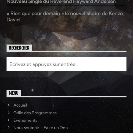
Nouveau Single du Révérend Hayward Anderson
« Rien que pour demain » le nouvel album de Kenzo
David
RECHERCHER
MENU
Accueil
Grille des Programmes
Événements
Nous soutenir – Faire un Don