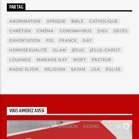
PAR TAG
ABOMINATION
AFRIQUE
BIBLE
CATHOLIQUE
CHRÉTIEN
CINÉMA
CORONAVIRUS
DIEU
DÉCÈS
EXHORTATION
FOI
FRANCE
GAY
HOMOSÉXUALITÉ
ISLAM
JÉSUS
JÉSUS-CHRIST
LOUANGE
MARIAGE GAY
MORT
PASTEUR
RADIO ELYON
RELIGION
SATAN
USA
ÉGLISE
VOUS AIMEREZ AUSSI
CLAUDY ET CORINNE
ÉMISSION
GOSPEL
22
MAGAZINE
PODCAST