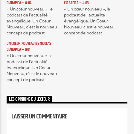
CIARAPICA – # 04
CIARAPICA – # 03
« Un cœur nouveau », le
« Un cœur nouveau », le
podcast de l’actualité
podcast de l’actualité
Elyon Live
évangélique. Un Coeur
évangélique. Un Coeur
Nouveau, c’est le nouveau
Nouveau, c’est le nouveau
concept de podcast
concept de podcast
de Nicolas Ciarapica,
de Nicolas Ciarapica,
UN COEUR NOUVEAU BY NICOLAS
Elyon Kids
chroniqueur et blogueur
chroniqueur et blogueur
CIARAPICA – #01
bien connu. Dans cette
bien connu. Dans cette
« Un cœur nouveau », le
émission d’une heure, il
émission d’une heure, il
podcast de l’actualité
nous partage des sujets
nous partage des sujets
évangélique. Un Coeur
variés autant spirituels que
variés autant spirituels que
Nouveau, c’est le nouveau
culturels autour de
culturels autour de
concept de podcast
l’actualité chrétienne et
l’actualité chrétienne et
de Nicolas Ciarapica,
évangélique. Découvrez
évangélique. Découvrez
chroniqueur et blogueur
les Podcasts sur Spotify,…
les Podcasts…
bien connu. Dans cette
LES OPINIONS DU LECTEUR
émission d’une heure, il
nous partage des sujets
LAISSER UN COMMENTAIRE
variés autant spirituels que
culturels autour de
l’actualité chrétienne et
évangélique. Découvrez