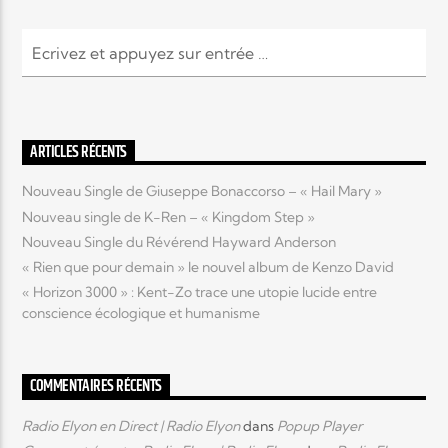
ARTICLES RÉCENTS
Nouveau Single de Giuseppe Bonaccorso – « Hail Mary »
Nouveau single de K-Ren – « Kingdom Step »
Nouveau Single du Révérend Hayward Anderson
« Rien que pour demain » le nouvel album de Kenzo David
« Horizon 3000 » : Kent-Zo trace une utopie lucide entre
conscience écologique et humanisme
COMMENTAIRES RÉCENTS
Radio Elyon en Direct | Radio Elyon
dans
Popup Player