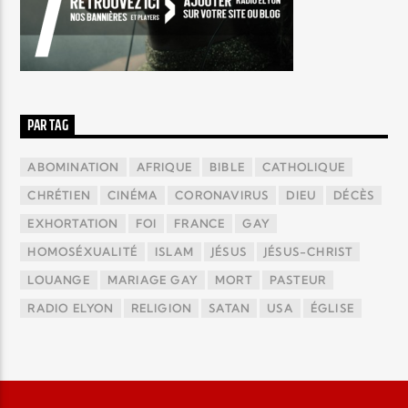
PAR TAG
ABOMINATION
AFRIQUE
BIBLE
CATHOLIQUE
CHRÉTIEN
CINÉMA
CORONAVIRUS
DIEU
DÉCÈS
EXHORTATION
FOI
FRANCE
GAY
HOMOSÉXUALITÉ
ISLAM
JÉSUS
JÉSUS-CHRIST
LOUANGE
MARIAGE GAY
MORT
PASTEUR
RADIO ELYON
RELIGION
SATAN
USA
ÉGLISE