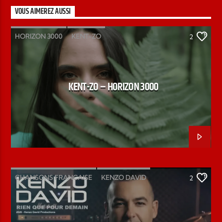
VOUS AIMEREZ AUSSI
HORIZON 3000
KENT-ZO
2
KENT-ZO – HORIZON 3000
CHANSONS FRANCAISE
KENZO DAVID
2
LA PLANÈTE BLEUE
MIA STELLA
MIO AMORE
NOUVEL ALBUM
PO ROCK