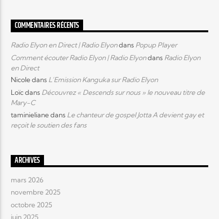
COMMENTAIRES RÉCENTS
Radio Elyon en Direct | Radio Elyon
dans
Popup Player
Comment écouter Radio Elyon | Radio Elyon
dans
Radio Elyon
en Direct
Nicole
dans
L’Emission Kanguka sur Radio Elyon
Loïc
dans
Découvrez « Descends sur nous » le nouveau titre de
Mary-C
taminieliane
dans
Le chanteur de gospel Jotta A devient gay et
reçoit le soutien des fans
ARCHIVES
mars 2026
novembre 2025
octobre 2025
juin 2025