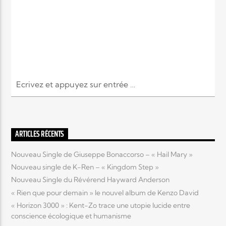
ARTICLES RÉCENTS
Nouveau Single de Giuseppe Bonaccorso – « Hail Mary »
Nouveau single de K-Ren – « Kingdom Step »
Nouveau Single du Révérend Hayward Anderson
« Rien que pour demain » le nouvel album de Kenzo David
« Horizon 3000 » : Kent-Zo trace une utopie lucide entre
conscience écologique et humanisme