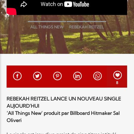
EN CE MOMENT
TITRE
ARTISTE
ALL THINGS NEW
REBEKAH REITZEL
Radio Elyon
8
Elyon Rhema
REBEKAH REITZEL LANCE UN NOUVEAU SINGLE
AUJOURD’HUI
‘All Things New’ produit par Billboard Hitmaker Sal
Oliveri
Elyon Hits