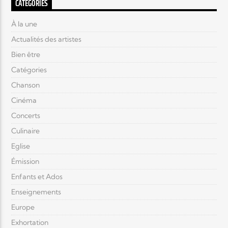
CATÉGORIES
À la une
Actualités des artistes
Bien être
Catégories
Chanson
Cinéma
Concerts
Culinaire
Eglise
Émission
Enfants et Ados
Enseignements
Europe
Exhortation