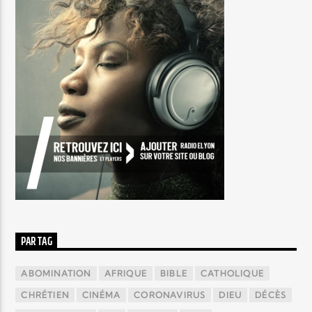
PAR TAG
ABOMINATION
AFRIQUE
BIBLE
CATHOLIQUE
CHRÉTIEN
CINÉMA
CORONAVIRUS
DIEU
DÉCÈS