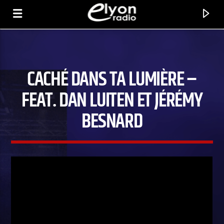
CACHÉ DANS TA LUMIÈRE –
RADIO ELYON
POSITIVE ET ENCOURAGEANTE !
FEAT. DAN LUITEN ET JÉRÉMY
BESNARD