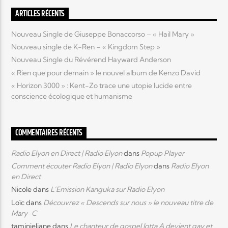
ARTICLES RÉCENTS
Nouveau Single de Giuseppe Bonaccorso – « Hail Mary »
Nouveau single de K-Ren – « Kingdom Step »
Nouveau Single du Révérend Hayward Anderson
« Rien que pour demain » le nouvel album de Kenzo David
« Horizon 3000 » : Kent-Zo trace une utopie lucide entre
conscience écologique et humanisme
COMMENTAIRES RÉCENTS
Radio Elyon en Direct | Radio Elyon
dans
Popup Player
Comment écouter Radio Elyon | Radio Elyon
dans
Radio Elyon
en Direct
Nicole
dans
L’Emission Kanguka sur Radio Elyon
Loïc
dans
Découvrez « Descends sur nous » le nouveau titre de
Mary-C
taminieliane
dans
Le chanteur de gospel Jotta A devient gay et