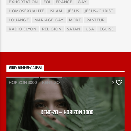
EXHORTATION
FOI
FRANCE
GAY
HOMOSÉXUALITÉ
ISLAM
JÉSUS
JÉSUS-CHRIST
LOUANGE
MARIAGE GAY
MORT
PASTEUR
RADIO ELYON
RELIGION
SATAN
USA
ÉGLISE
VOUS AIMEREZ AUSSI
HORIZON 3000
KENT-ZO
2
KENT-ZO – HORIZON 3000