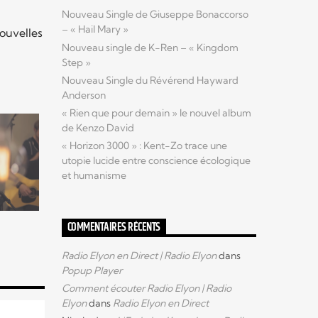
Nouveau Single de Giuseppe Bonaccorso
– « Hail Mary »
ouvelles
Nouveau single de K-Ren – « Kingdom
Step »
Nouveau Single du Révérend Hayward
Anderson
« Rien que pour demain » le nouvel album
de Kenzo David
« Horizon 3000 » : Kent-Zo trace une
utopie lucide entre conscience écologique
et humanisme
COMMENTAIRES RÉCENTS
Radio Elyon en Direct | Radio Elyon
dans
Popup Player
Comment écouter Radio Elyon | Radio
Elyon
dans
Radio Elyon en Direct