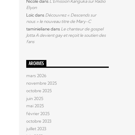
Nicole
dans
L’Emission Kanguka sur Radio
Elyon
Loïc
dans
Découvrez « Descends sur
nous » le nouveau titre de Mary-C
taminieliane
dans
Le chanteur de gospel
Jotta A devient gay et reçoit le soutien des
fans
ARCHIVES
mars 2026
novembre 2025
octobre 2025
juin 2025
mai 2025
février 2025
octobre 2023
juillet 2023