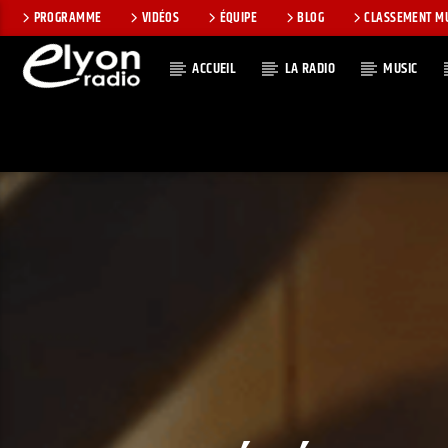
PROGRAMME
VIDÉOS
ÉQUIPE
BLOG
CLASSEMENT M
ACCUEIL
LA RADIO
MUSIC
EN CE MOMEN
RADIO ELYON
TITRE
POSITIVE ET
ARTISTE
ENCOURAGEANTE !