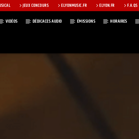
USICAL
JEUX CONCOURS
ELYONMUSIC.FR
ELYON.FR
F.A.QS
VIDÉOS
DÉDICACES AUDIO
ÉMISSIONS
HORAIRES
T