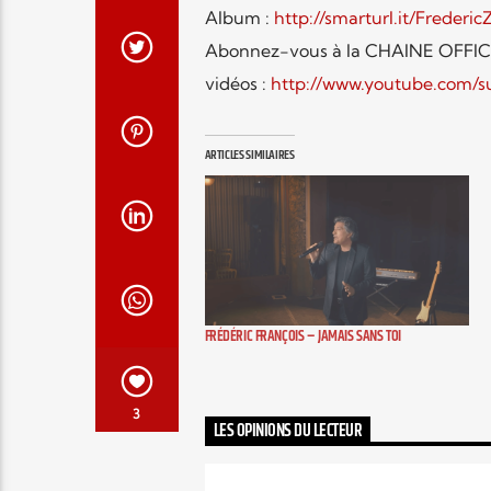
Album :
http://smarturl.it/Frederic
Abonnez-vous à la CHAINE OFFICIE
vidéos :
http://www.youtube.com/s
ARTICLES SIMILAIRES
FRÉDÉRIC FRANÇOIS – JAMAIS SANS TOI
3
LES OPINIONS DU LECTEUR