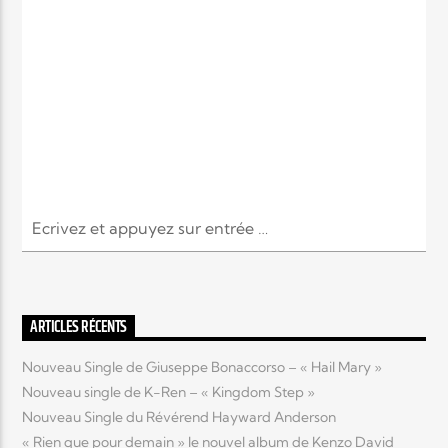
ARTICLES RÉCENTS
Nouveau Single de Giuseppe Bonaccorso – « Hail Mary »
Nouveau single de K-Ren – « Kingdom Step »
Nouveau Single du Révérend Hayward Anderson
« Rien que pour demain » le nouvel album de Kenzo David