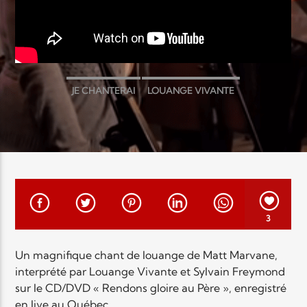
EN CE MOMENT
TITRE
ARTISTE
JE CHANTERAI
LOUANGE VIVANTE
SYLVAIN FREYMOND
Radio Elyon
3
Elyon Rhema
Un magnifique chant de louange de Matt Marvane,
interprété par Louange Vivante et Sylvain Freymond
Elyon Hits
sur le CD/DVD « Rendons gloire au Père », enregistré
en live au Québec.