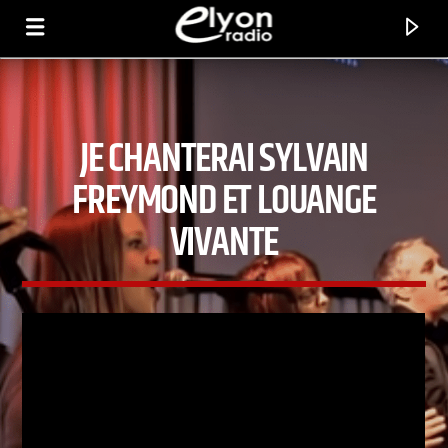
JE CHANTERAI SYLVAIN
RADIO ELYON
POSITIVE ET ENCOURAGEANTE !
FREYMOND ET LOUANGE
VIVANTE