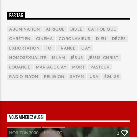
PAR TAG
ABOMINATION
AFRIQUE
BIBLE
CATHOLIQUE
CHRÉTIEN
CINÉMA
CORONAVIRUS
DIEU
DÉCÈS
EXHORTATION
FOI
FRANCE
GAY
HOMOSÉXUALITÉ
ISLAM
JÉSUS
JÉSUS-CHRIST
LOUANGE
MARIAGE GAY
MORT
PASTEUR
RADIO ELYON
RELIGION
SATAN
USA
ÉGLISE
VOUS AIMEREZ AUSSI
HORIZON 3000
KENT-ZO
2