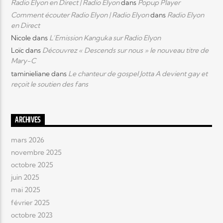
Radio Elyon en Direct | Radio Elyon
dans
Popup Player
Comment écouter Radio Elyon | Radio Elyon
dans
Radio Elyon
en Direct
Nicole
dans
L’Emission Kanguka sur Radio Elyon
Loïc
dans
Découvrez « Descends sur nous » le nouveau titre de
Mary-C
taminieliane
dans
Le chanteur de gospel Jotta A devient gay et
reçoit le soutien des fans
ARCHIVES
mars 2026
novembre 2025
octobre 2025
juin 2025
mai 2025
février 2025
octobre 2023