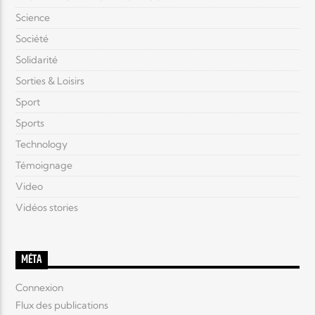
Science
Société
Solidarité
Sorties & Loisirs
Sport
Sports
Technology
Témoignage
Video
Vidéos stories
MÉTA
Connexion
Flux des publications