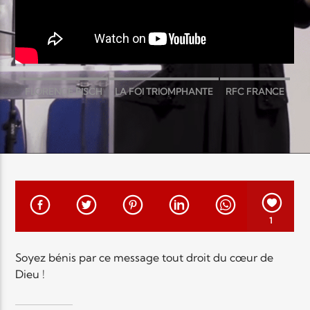
EN CE MOMENT
TITRE
ARTISTE
FLORENCE BISCH
LA FOI TRIOMPHANTE
RFC FRANCE
Radio Elyon
1
Elyon Rhema
Soyez bénis par ce message tout droit du cœur de
Dieu !
Elyon Hits