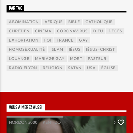
PAR TAG
ABOMINATION
AFRIQUE
BIBLE
CATHOLIQUE
CHRÉTIEN
CINÉMA
CORONAVIRUS
DIEU
DÉCÈS
EXHORTATION
FOI
FRANCE
GAY
HOMOSÉXUALITÉ
ISLAM
JÉSUS
JÉSUS-CHRIST
LOUANGE
MARIAGE GAY
MORT
PASTEUR
RADIO ELYON
RELIGION
SATAN
USA
ÉGLISE
VOUS AIMEREZ AUSSI
HORIZON 3000
KENT-ZO
2