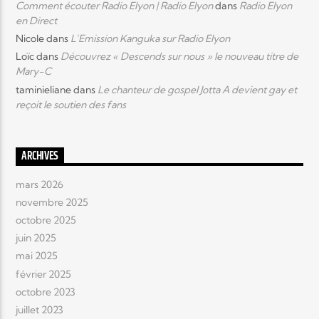
Comment écouter Radio Elyon | Radio Elyon
dans
Radio Elyon
en Direct
Nicole
dans
L’Emission Kanguka sur Radio Elyon
Loïc
dans
Découvrez « Descends sur nous » le nouveau titre de
Mary-C
taminieliane
dans
Le chanteur de gospel Jotta A devient gay et
reçoit le soutien des fans
ARCHIVES
mars 2026
novembre 2025
octobre 2025
juin 2025
mai 2025
février 2025
octobre 2023
juillet 2023