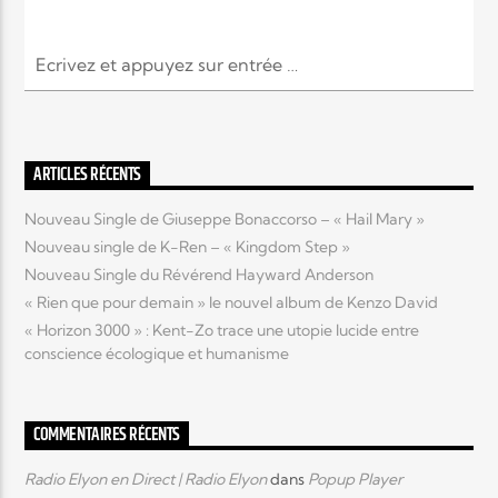
ARTICLES RÉCENTS
Nouveau Single de Giuseppe Bonaccorso – « Hail Mary »
Nouveau single de K-Ren – « Kingdom Step »
Nouveau Single du Révérend Hayward Anderson
« Rien que pour demain » le nouvel album de Kenzo David
« Horizon 3000 » : Kent-Zo trace une utopie lucide entre
conscience écologique et humanisme
COMMENTAIRES RÉCENTS
Radio Elyon en Direct | Radio Elyon
dans
Popup Player