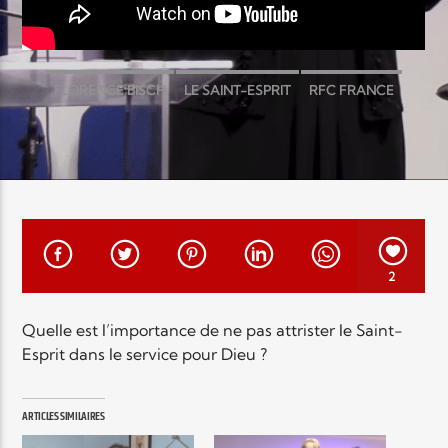
EN CE MOMENT
TITRE
ARTISTE
FLORENCE BISCH
LE SAINT-ESPRIT
RFC FRANCE
Radio Elyon
2
Elyon Rhema
Quelle est l’importance de ne pas attrister le Saint-
Esprit dans le service pour Dieu ?
Elyon Hits
ARTICLES SIMILAIRES