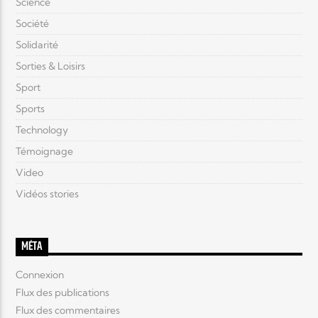
Science
Société
Solidarité
Sorties & Loisirs
Sport
Sports
Technology
Témoignage
Video
Vidéos stories
MÉTA
Connexion
Flux des publications
Flux des commentaires